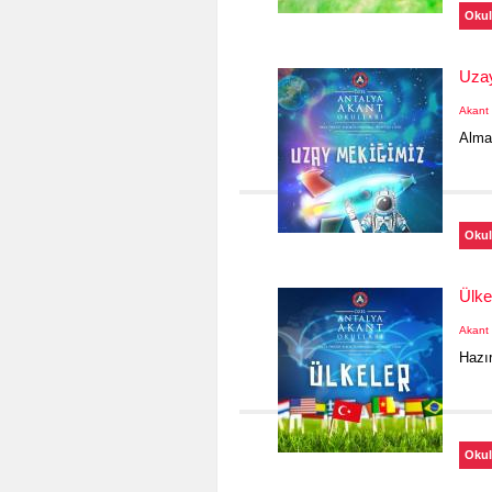
Okul
Uza
Akant 
Alman
Okul
Ülke
Akant 
Hazır
Okul