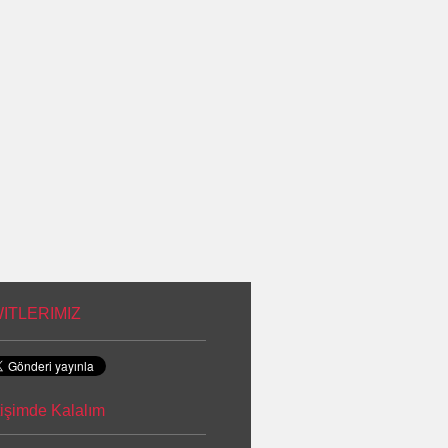
ITLERIMIZ
etişimde Kalalım