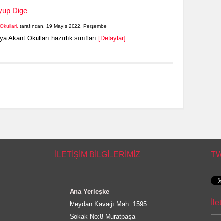
yup Dige
Okullari.
tarafından, 19 Mayıs 2022, Perşembe
ya Akant Okulları hazırlık sınıfları
[Detaylar]
İLETİŞİM BİLGİLERİMİZ
TW
Ana Yerleşke
İl
Meydan Kavağı Mah. 1595
Sokak No:8 Muratpaşa