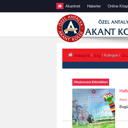
İçeriğe devam et
Akantnet
Haberler
Online Kitap
Anasayfa
/
Blog
/
Kategori
/
Okul
Okuloncesi-Etkinlikleri
Haft
Akant 
Bugü