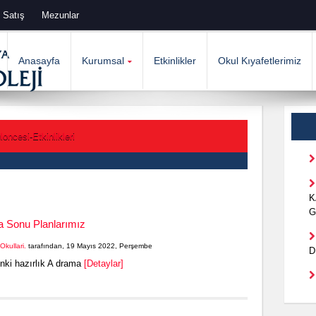
 Satış
Mezunlar
Anasayfa
Kurumsal
Etkinlikler
Okul Kıyafetlerimiz
oncesi-Etkinlikleri
K
G
a Sonu Planlarımız
Okullari.
tarafından, 19 Mayıs 2022, Perşembe
D
nki hazırlık A drama
[Detaylar]